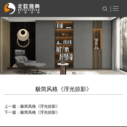
极简风格《浮光掠影》
上一篇：极简风格《浮光掠影》
下一篇：极简风格《浮光掠影》