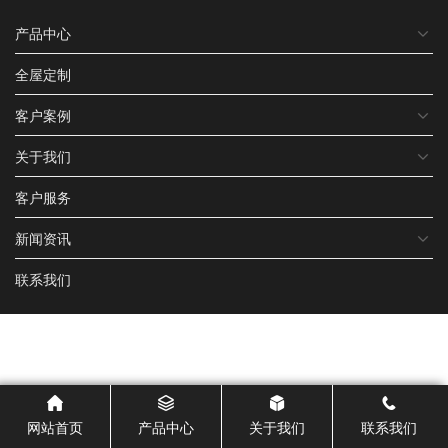
产品中心
全屋定制
客户案例
关于我们
客户服务
新闻资讯
联系我们
网站首页
产品中心
关于我们
联系我们