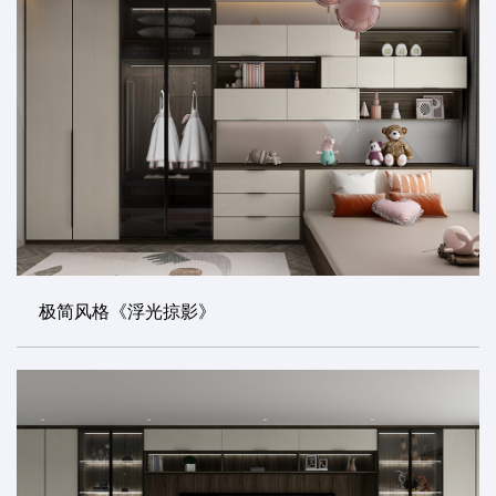
极简风格《浮光掠影》