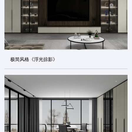
极简风格《浮光掠影》