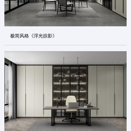
极简风格《浮光掠影》