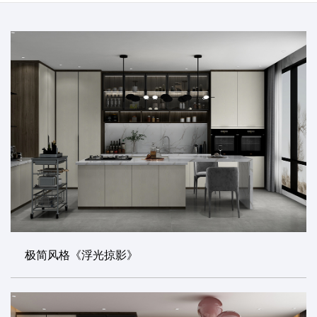
极简风格《浮光掠影》