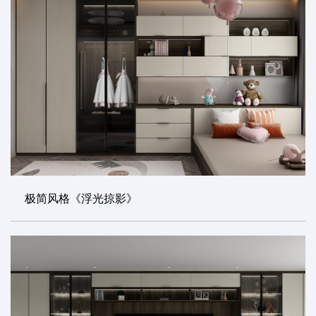
极简风格《浮光掠影》