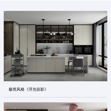
极简风格《浮光掠影》