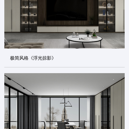
极简风格《浮光掠影》