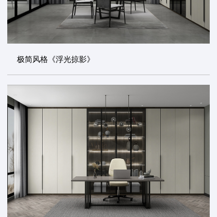
极简风格《浮光掠影》