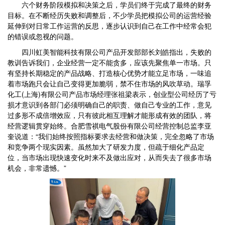
六个财务阶段模拟和决策之后，学员们终于完成了最终的财务
目标。在不断经历失败和调整后，不少学员把模拟公司的运营经验
延伸到对日常工作运营的反思，逐步认识到自己在工作中经常会犯
的错误或忽视的问题。
四川虹美智能科技有限公司产品开发部部长刘皓指出，失败的
教训告诉我们，企业经营一定不能贪多，应该先聚焦单一市场。只
有坚持长期稳定的产品战略、打造核心优势才能立足市场，一味追
着市场跑只会让自己变得更加脆弱，禁不住市场的风吹草动。瑞孚
化工(上海)有限公司产品市场经理张祖梁表示，创业型公司经历了亏
损才意识到各部门必须明确自己的职责、做自己专业的工作，意见
过多形不成倍增效应，只有彼此相互理解才能形成有效的团队，将
经营逻辑贯穿始终。合肥雪祺电气股份有限公司经营控制总监李亚
奎说道：“我们始终按照指标要求去经营和做决策，完全忽略了市场
和竞争两个现实因素。虽然加大了研发力度，但疏于细化产品定
位，当市场出现快速变化时来不及做出应对，从而失去了很多市场
机会，非常遗憾。”